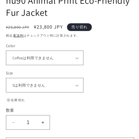
nu90 Animal Print Eco-Friendly
Fur Jacket
通
セ
¥23,800 JPY
¥29,800 JPY
売り切れ
常
ー
税込
配送料
はチェックアウト時に計算されます。
価
ル
Color
格
価
格
Size
在庫切れ
数量
nu90
nu90
Animal
Animal
Print
Print