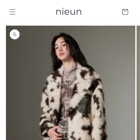
コンテ
カ
ンツに
ー
進む
ト
商品情
報にス
キップ