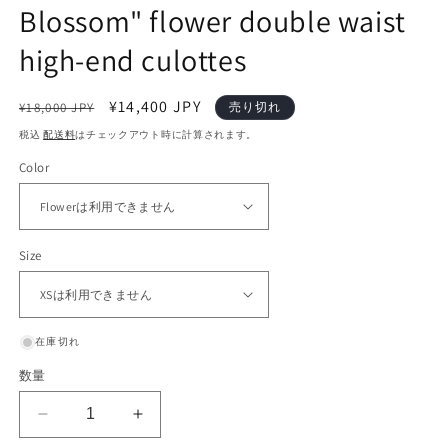
Blossom" flower double waist
く
high-end culottes
通
セ
¥14,400 JPY
¥18,000 JPY
売り切れ
常
ー
税込
配送料
はチェックアウト時に計算されます。
価
ル
Color
格
価
格
Size
在庫切れ
数量
nu331
nu331
&quot;Basil
&quot;Basil