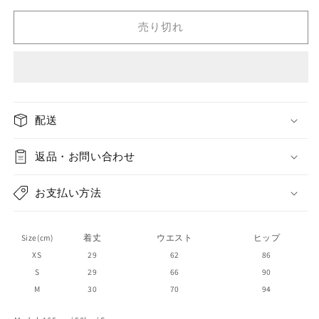
and
and
Orange
Orange
売り切れ
Blossom&quot;
Blossom&quot;
flower
flower
double
double
waist
waist
high-
high-
end
end
配送
culottes
culottes
の
の
返品・お問い合わせ
数
数
量
量
お支払い方法
を
を
減
増
ら
や
Size(cm)
着丈
ウエスト
ヒップ
す
す
XS
29
62
86
S
29
66
90
M
30
70
94