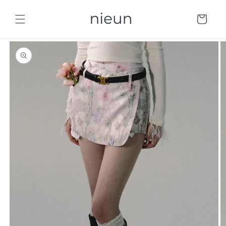
コンテ
カ
ンツに
ー
進む
ト
商品情
報にス
キップ