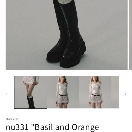
モ
ー
ダ
ル
で
メ
デ
(2
ィ
ア
OAKMOO
(1)
nu331 "Basil and Orange
を
開