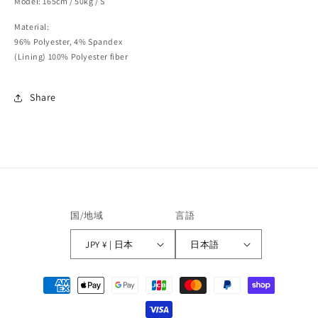
Model: 165cm / 50kg / S
Material:
96% Polyester, 4% Spandex
(Lining) 100% Polyester fiber
Share
国/地域
言語
JPY ¥ | 日本
日本語
決
済
方