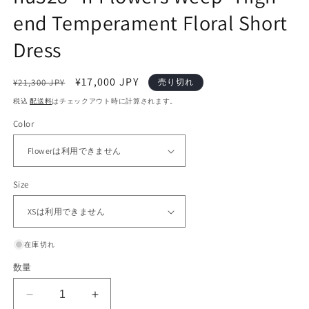
開
end Temperament Floral Short
く
Dress
通
セ
¥17,000 JPY
¥21,300 JPY
売り切れ
常
ー
税込
配送料
はチェックアウト時に計算されます。
価
ル
Color
格
価
格
Size
在庫切れ
数量
nu328
nu328