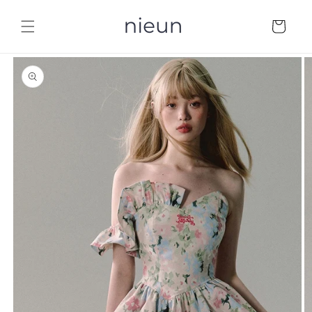
コンテ
カ
ンツに
ー
進む
ト
商品情
報にス
キップ