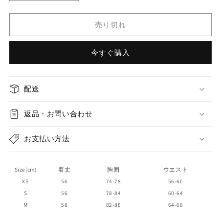
&quot;If
&quot;If
Flowers
Flowers
Weep&quot;
Weep&quot;
売り切れ
High-
High-
end
end
今すぐ購入
Temperament
Temperament
Floral
Floral
Short
Short
Dress
Dress
配送
の
の
数
数
返品・お問い合わせ
量
量
を
を
お支払い方法
減
増
ら
や
す
す
Size(cm)
着丈
胸囲
ウエスト
XS
56
74-78
56-60
S
56
78-84
60-64
M
58
82-88
64-68