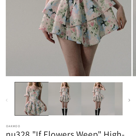
モ
ー
ダ
ル
で
メ
(2
デ
ィ
ア
OAKMOO
(1)
nu328 "If Flowers Weep" High-
を