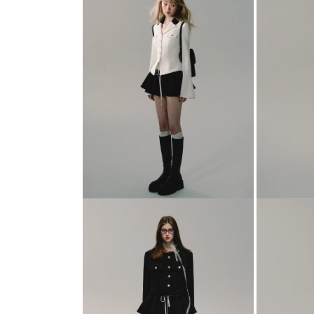
ダ
ル
で
メ
デ
ィ
ア
(1)
を
開
く
モ
モ
ー
ー
ダ
ダ
ル
ル
で
で
メ
メ
デ
デ
ィ
ィ
ア
ア