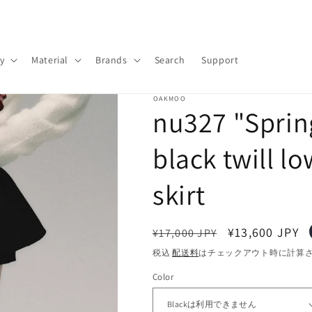
y
Material
Brands
Search
Support
OAKMOO
nu327 "Sprin
black twill l
skirt
通
セ
¥13,600 JPY
¥17,000 JPY
常
ー
税込
配送料
はチェックアウト時に計算
価
ル
Color
格
価
格