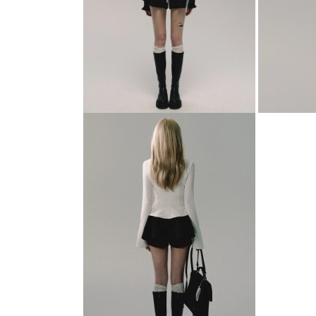
(2)
(3)
を
を
開
開
く
く
モ
モ
ー
ー
ダ
ダ
ル
ル
で
で
メ
メ
デ
デ
ィ
ィ
ア
ア
(4)
(5)
を
を
開
開
く
く