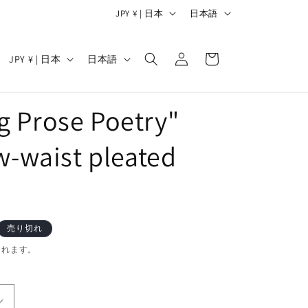
国
言
JPY ¥ | 日本
日本語
/
語
ロ
カ
地
グ
国
言
ー
JPY ¥ | 日本
日本語
イ
域
/
語
ト
ン
地
g Prose Poetry"
域
ow-waist pleated
売り切れ
されます。