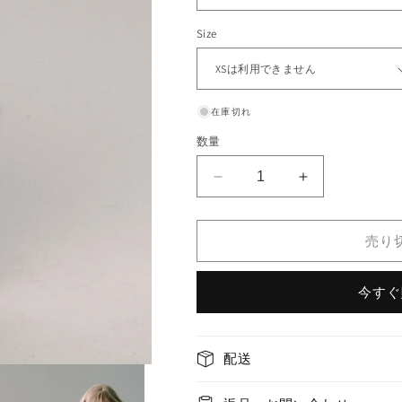
Size
在庫切れ
数量
nu327
nu327
&quot;Spring
&quot;Spring
Prose
Prose
Poetry&quot;
Poetry&quot;
売り
black
black
twill
twill
今すぐ
low-
low-
waist
waist
pleated
pleated
skirt
skirt
配送
の
の
数
数