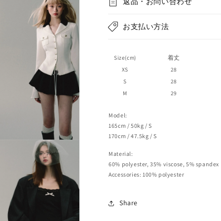
返品・お問い合わせ
量
量
を
を
お支払い方法
減
増
ら
や
す
す
Size(cm)
着丈
XS
28
S
28
M
29
Model:
165cm / 50kg / S
170cm / 47.5kg / S
Material:
60% polyester, 35% viscose, 5% spandex
Accessories: 100% polyester
Share