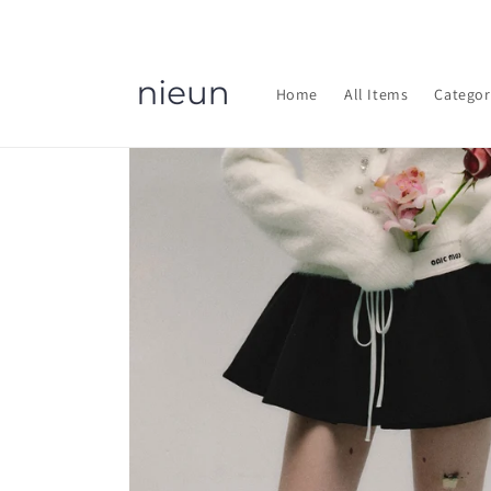
コンテ
ンツに
進む
Home
All Items
Categor
商品情
報にス
キップ