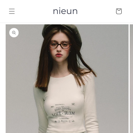
コンテ
カ
ンツに
ー
進む
ト
商品情
報にス
キップ