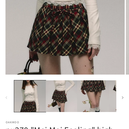
モ
ー
ダ
ル
で
メ
デ
ィ
ア
(1)
(2
OAKMOO
を