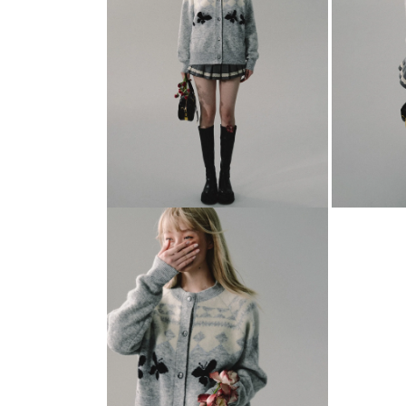
メ
デ
ィ
ア
(1)
を
開
く
モ
モ
ー
ー
ダ
ダ
ル
ル
で
で
メ
メ
デ
デ
ィ
ィ
ア
ア
(2)
(3)
を
を
開
開