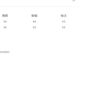
胸囲
裾幅
袖丈
54
48
65
56
50
66
spandex