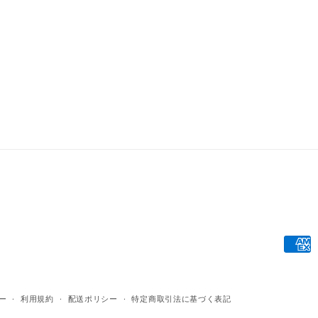
決
済
方
ー
利用規約
配送ポリシー
特定商取引法に基づく表記
法