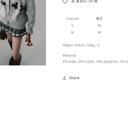
お支払い方法
Size(cm)
着丈
S
56
M
58
Model: 165cm / 50kg / S
Material:
6% wool, 15% nylon, 76% polyester, 3% 
Share