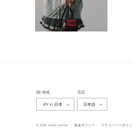
く
く
モ
ー
ダ
ル
で
メ
デ
ィ
ア
(4)
を
開
国/地域
言語
く
JPY ¥ | 日本
日本語
© 2026,
nieun online
返金ポリシー
プライバシーポリシ