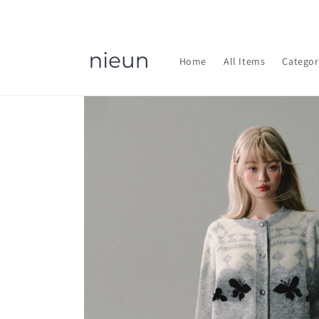
コンテ
ンツに
進む
Home
All Items
Categor
商品情
報にス
キップ