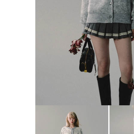
モ
ー
ダ
ル
で