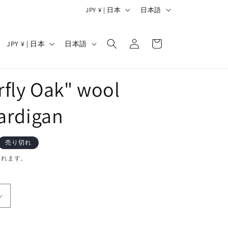
国
言
JPY ¥ | 日本
日本語
/
語
ロ
カ
地
グ
国
言
ー
JPY ¥ | 日本
日本語
イ
域
/
語
ト
ン
地
rfly Oak" wool
域
ardigan
売り切れ
されます。