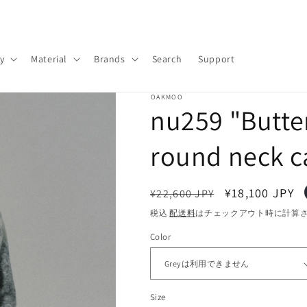
y
Material
Brands
Search
Support
OAKMOO
nu259 "Butte
round neck c
通
セ
¥18,100 JPY
¥22,600 JPY
常
ー
税込
配送料
はチェックアウト時に計算
価
ル
Color
格
価
格
Size