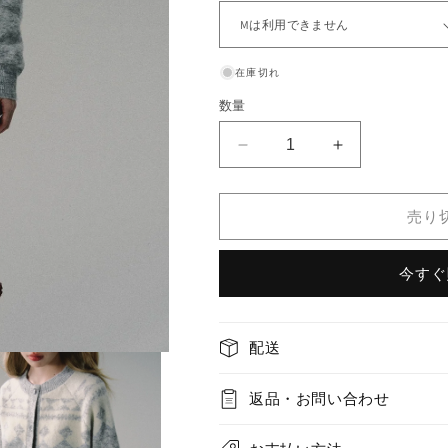
在庫切れ
数量
nu259
nu259
&quot;Butterfly
&quot;Butterfl
Oak&quot;
Oak&quot;
wool
wool
売り
round
round
neck
neck
今すぐ
cardigan
cardigan
の
の
数
数
配送
量
量
を
を
減
増
返品・お問い合わせ
ら
や
す
す