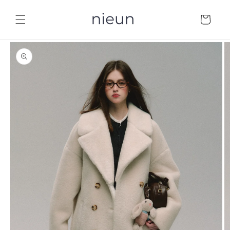
コンテ
カ
ンツに
ー
進む
ト
商品情
報にス
キップ