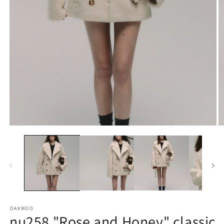
モ
ー
ダ
ル
で
メ
デ
ィ
ア
(1)
(2
を
開
く
OAKMOO
nu258 "Rose and Honey" classic