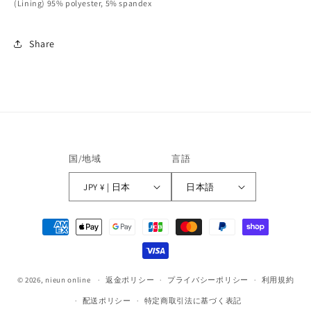
(Lining) 95% polyester, 5% spandex
Share
国/地域
言語
JPY ¥ | 日本
日本語
決
済
方
法
© 2026,
nieun online
返金ポリシー
プライバシーポリシー
利用規約
配送ポリシー
特定商取引法に基づく表記