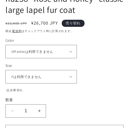
large lapel fur coat
通
セ
¥26,700 JPY
¥33,400 JPY
売り切れ
常
ー
税込
配送料
はチェックアウト時に計算されます。
価
ル
Color
格
価
格
Size
在庫切れ
数量
nu258
nu258
&quot;Rose
&quot;Rose
and
and