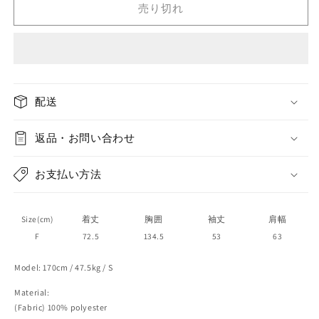
Honey&quot;
Honey&quot;
売り切れ
classic
classic
large
large
lapel
lapel
fur
fur
coat
coat
の
の
配送
数
数
量
量
返品・お問い合わせ
を
を
減
増
お支払い方法
ら
や
す
す
Size(cm)
着丈
胸囲
袖丈
肩幅
F
72.5
134.5
53
63
Model: 170cm / 47.5kg / S
Material:
(Fabric) 100% polyester