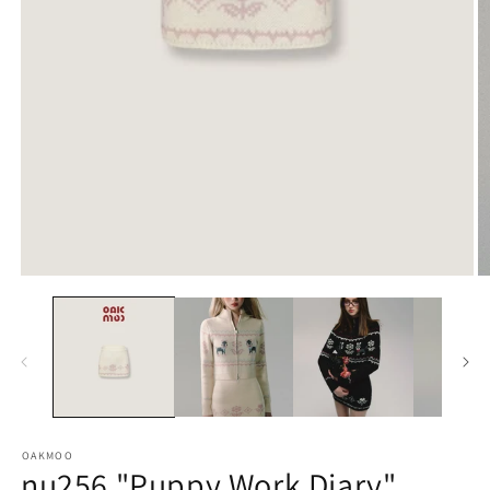
モ
ー
ダ
ル
で
メ
デ
ィ
ア
(1)
を
開
く
OAKMOO
(2
nu256 "Puppy Work Diary"