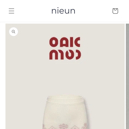
コンテ
カ
ンツに
ー
進む
ト
商品情
報にス
キップ