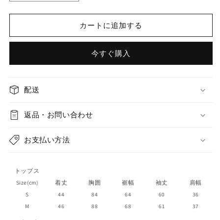
&quot;Puppy
&quot;Puppy
Work
Work
Diary&quot;
Diary&quot;
カートに追加する
jacquard
jacquard
knitted
knitted
今すぐ購入
sweater
sweater
and
and
skirt
skirt
の
の
配送
数
数
量
量
返品・お問い合わせ
を
を
減
増
お支払い方法
ら
や
す
す
トップス
Size(cm)
着丈
胸囲
裾幅
袖丈
肩幅
S
44
84
64
60
36
M
46
88
68
61
37