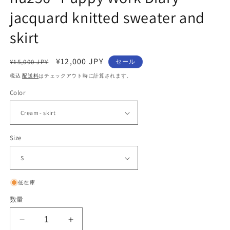
jacquard knitted sweater and
skirt
通
セ
¥12,000 JPY
¥15,000 JPY
セール
常
ー
税込
配送料
はチェックアウト時に計算されます。
価
ル
Color
格
価
格
Size
低在庫
数量
nu256
nu256