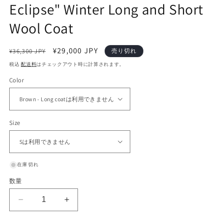
Eclipse" Winter Long and Short
Wool Coat
通
セ
¥29,000 JPY
¥36,300 JPY
売り切れ
常
ー
税込
配送料
はチェックアウト時に計算されます。
価
ル
Color
格
価
格
Size
在庫切れ
数量
nu176
nu176
&quot;On
&quot;On