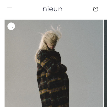
コンテ
カ
ンツに
ー
進む
ト
商品情
報にス
キップ