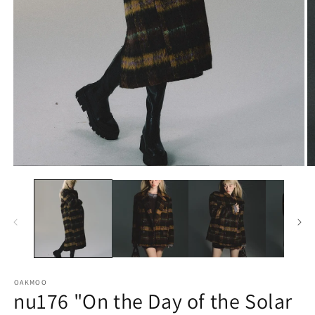
モ
ー
ダ
ル
で
メ
デ
ィ
ア
(1)
を
開
OAKMOO
(2
く
nu176 "On the Day of the Solar