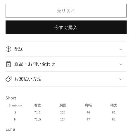
the
the
Day
Day
売り切れ
of
of
the
the
今すぐ購入
Solar
Solar
Eclipse&quot;
Eclipse&quot;
Winter
Winter
Long
Long
配送
and
and
Short
Short
返品・お問い合わせ
Wool
Wool
Coat
Coat
の
の
お支払い方法
数
数
量
量
Short
を
を
Size(cm)
着丈
胸囲
肩幅
袖丈
減
増
S
71.5
120
46
61
ら
や
M
72.5
124
47
62
す
す
Long