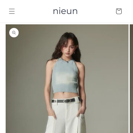
コンテ
カ
ンツに
ー
進む
ト
商品情
報にス
キップ