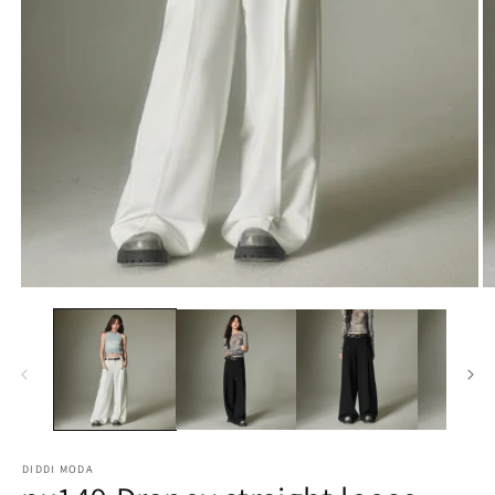
モ
ー
ダ
ル
で
メ
デ
ィ
ア
(1)
(2
を
開
く
DIDDI MODA