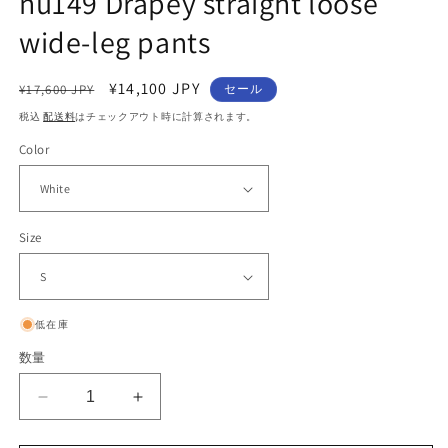
nu149 Drapey straight loose
wide-leg pants
通
セ
¥14,100 JPY
¥17,600 JPY
セール
常
ー
税込
配送料
はチェックアウト時に計算されます。
価
ル
Color
格
価
格
Size
低在庫
数量
nu149
nu149
Drapey
Drapey
straight
straight