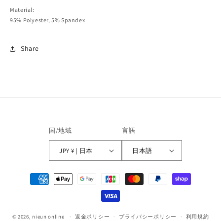
Material:
95% Polyester, 5% Spandex
Share
国/地域
言語
JPY ¥ | 日本
日本語
決
済
方
法
© 2026,
nieun online
返金ポリシー
プライバシーポリシー
利用規約