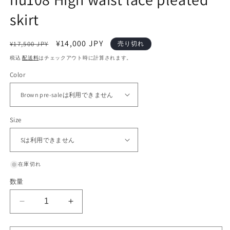
く
skirt
通
セ
¥14,000 JPY
¥17,500 JPY
売り切れ
常
ー
税込
配送料
はチェックアウト時に計算されます。
価
ル
Color
格
価
格
Size
在庫切れ
数量
nu108
nu108
High
High
waist
waist