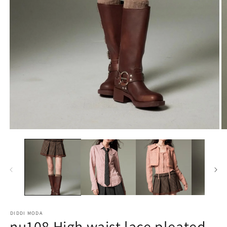
モ
ー
ダ
ル
で
メ
デ
ィ
ア
(1)
(2
を
DIDDI MODA
開
nu108 High waist lace pleated