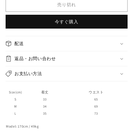
lace
lace
売り切れ
pleated
pleated
skirt
skirt
今すぐ購入
の
の
数
数
量
量
配送
を
を
減
増
返品・お問い合わせ
ら
や
す
す
お支払い方法
Size(cm)
着丈
ウエスト
S
33
65
M
34
69
L
35
73
Model: 170cm / 49kg