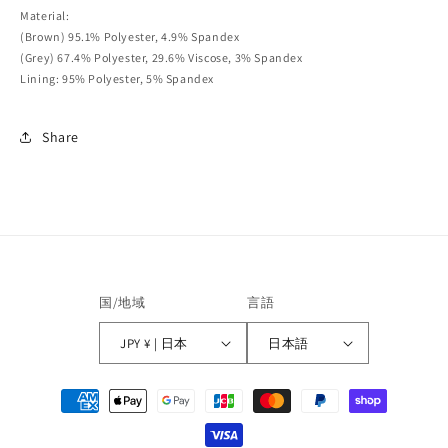
Material:
(Brown) 95.1% Polyester, 4.9% Spandex
(Grey) 67.4% Polyester, 29.6% Viscose, 3% Spandex
Lining: 95% Polyester, 5% Spandex
Share
国/地域
言語
JPY ¥ | 日本
日本語
決
済
方