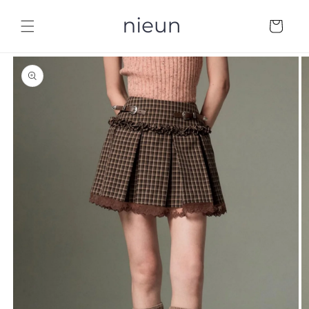
コンテ
カ
ンツに
ー
進む
ト
商品情
報にス
キップ