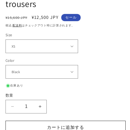
trousers
く
通
セ
¥12,500 JPY
¥15,600 JPY
セール
常
ー
税込
配送料
はチェックアウト時に計算されます。
価
ル
Size
格
価
格
Color
在庫あり
数量
nu08
nu08
vibe
vibe
pleated
pleated
casual
casual
カートに追加する