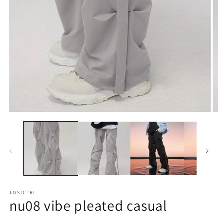
モ
ー
ダ
ル
で
メ
デ
(2
ィ
ア
LOSTCTRL
(1)
nu08 vibe pleated casual
を
開