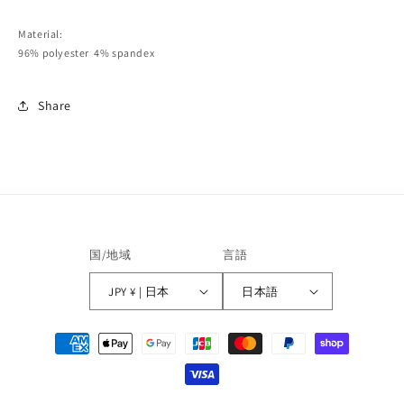
Material:
96% polyester 4% spandex
Share
国/地域
言語
JPY ¥ | 日本
日本語
決
済
方