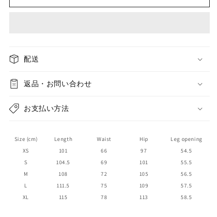
trousers
trousers
の
の
数
数
量
量
を
を
配送
減
増
ら
や
返品・お問い合わせ
す
す
お支払い方法
Size (cm)
Length
Waist
Hip
Leg opening
XS
101
66
97
54.5
S
104.5
69
101
55.5
M
108
72
105
56.5
L
111.5
75
109
57.5
XL
115
78
113
58.5