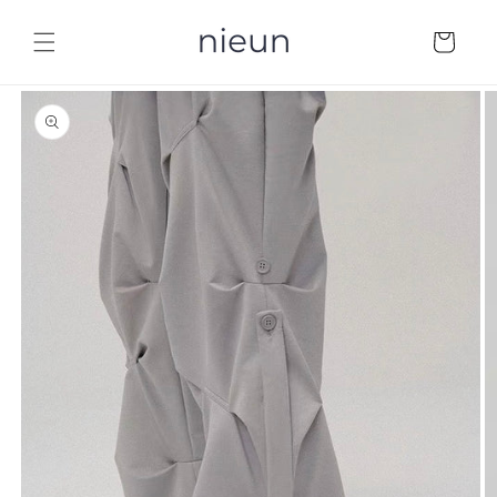
コンテ
カ
ンツに
ー
進む
ト
商品情
報にス
キップ